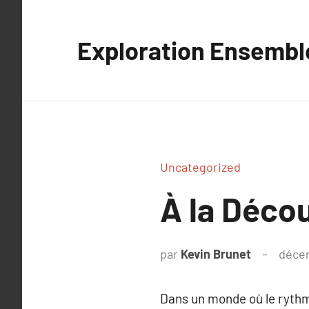
Aller
au
Exploration Ensembl
contenu
Uncategorized
À la Décou
par
Kevin Brunet
déce
Dans un monde où le rythm