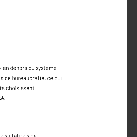
ux en dehors du système
ns de bureaucratie, ce qui
nts choisissent
sé.
onsultations de