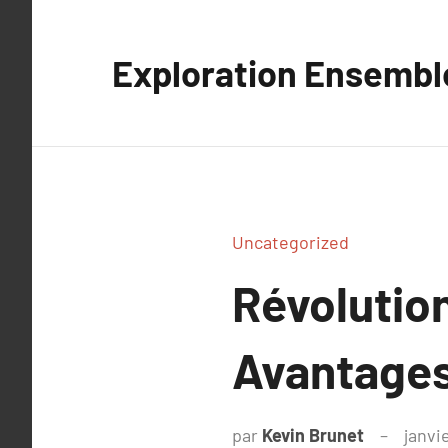
Aller
au
Exploration Ensembl
contenu
Uncategorized
Révolution
Avantages
par
Kevin Brunet
janvi