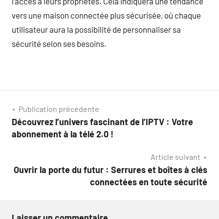
l’accès à leurs propriétés. Cela indiquera une tendance
vers une maison connectée plus sécurisée, où chaque
utilisateur aura la possibilité de personnaliser sa
sécurité selon ses besoins.
Navigation
Publication précédente
Découvrez l’univers fascinant de l’IPTV : Votre
de
abonnement à la télé 2.0 !
l’article
Article suivant
Ouvrir la porte du futur : Serrures et boîtes à clés
connectées en toute sécurité
Laisser un commentaire