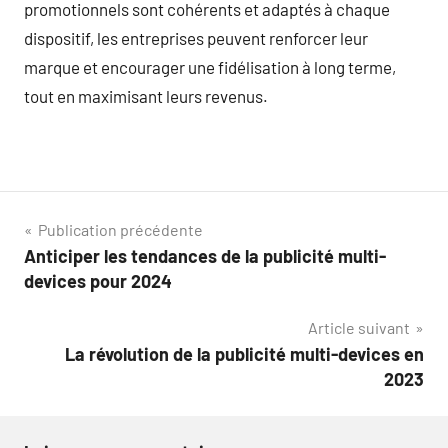
promotionnels sont cohérents et adaptés à chaque
dispositif, les entreprises peuvent renforcer leur
marque et encourager une fidélisation à long terme,
tout en maximisant leurs revenus.
Navigation
Publication précédente
Anticiper les tendances de la publicité multi-
de
devices pour 2024
l’article
Article suivant
La révolution de la publicité multi-devices en
2023