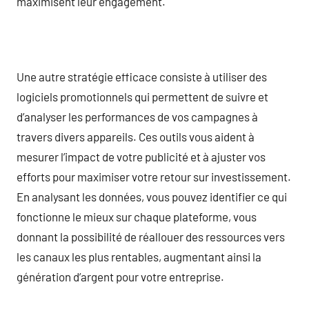
maximisent leur engagement.
Une autre stratégie efficace consiste à utiliser des
logiciels promotionnels qui permettent de suivre et
d’analyser les performances de vos campagnes à
travers divers appareils. Ces outils vous aident à
mesurer l’impact de votre publicité et à ajuster vos
efforts pour maximiser votre retour sur investissement.
En analysant les données, vous pouvez identifier ce qui
fonctionne le mieux sur chaque plateforme, vous
donnant la possibilité de réallouer des ressources vers
les canaux les plus rentables, augmentant ainsi la
génération d’argent pour votre entreprise.