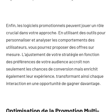
Enfin, les logiciels promotionnels peuvent jouer un rôle
crucial dans votre approche. En utilisant des outils pour
personnaliser et analyser les comportements des
utilisateurs, vous pourrez proposer des offres sur
mesure. L’ajustement de votre stratégie en fonction
des préférences de votre audience accroît non
seulement les chances de conversion mais enrichit
également leur expérience, transformant ainsi chaque
interaction en une opportunité de gagner davantage.
Optimisation de la Promotion Multi-