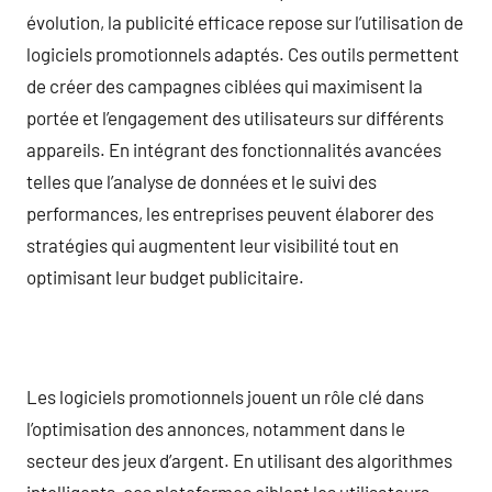
évolution, la publicité efficace repose sur l’utilisation de
logiciels promotionnels adaptés. Ces outils permettent
de créer des campagnes ciblées qui maximisent la
portée et l’engagement des utilisateurs sur différents
appareils. En intégrant des fonctionnalités avancées
telles que l’analyse de données et le suivi des
performances, les entreprises peuvent élaborer des
stratégies qui augmentent leur visibilité tout en
optimisant leur budget publicitaire.
Les logiciels promotionnels jouent un rôle clé dans
l’optimisation des annonces, notamment dans le
secteur des jeux d’argent. En utilisant des algorithmes
intelligents, ces plateformes ciblent les utilisateurs