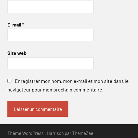
E-mail
*
Site web
Enregistrer mon nom, mon e-mail et mon site dans le
navigateur pour mon prochain commentaire.
Thème WordPress : Harrison par ThemeZee.