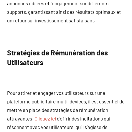
annonces ciblées et l’engagement sur différents
supports, garantissant ainsi des résultats optimaux et
un retour sur investissement satisfaisant.
Stratégies de Rémunération des
Utilisateurs
Pour attirer et engager vos utilisateurs sur une
plateforme publicitaire multi-devices, il est essentiel de
mettre en place des stratégies de rémunération
attrayantes.
Cliquez ici
d’offrir des incitations qui
résonnent avec vos utilisateurs, qu’il s’agisse de