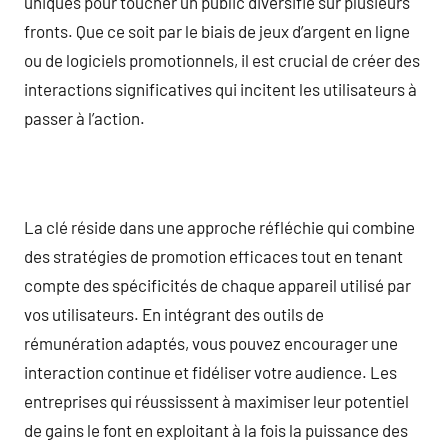
uniques pour toucher un public diversifié sur plusieurs
fronts. Que ce soit par le biais de jeux d’argent en ligne
ou de logiciels promotionnels, il est crucial de créer des
interactions significatives qui incitent les utilisateurs à
passer à l’action.
La clé réside dans une approche réfléchie qui combine
des stratégies de promotion efficaces tout en tenant
compte des spécificités de chaque appareil utilisé par
vos utilisateurs. En intégrant des outils de
rémunération adaptés, vous pouvez encourager une
interaction continue et fidéliser votre audience. Les
entreprises qui réussissent à maximiser leur potentiel
de gains le font en exploitant à la fois la puissance des