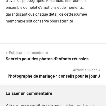
travail du photographe. Ensemble, ils créent un
ensemble complet d’émotions et de moments,
garantissant que chaque détail de cette journée
mémorable soit conservé pour l’éternité.
Navigation
Publication précédente
Secrets pour des photos d’enfants réussies
de
Article suivant
l’article
Photographe de mariage : conseils pour le jour J
Laisser un commentaire
Votre adresse e-mail ne sera pas publiée.
Les champs