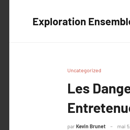
Aller
au
Exploration Ensembl
contenu
Uncategorized
Les Dange
Entretenu
par
Kevin Brunet
mai 5