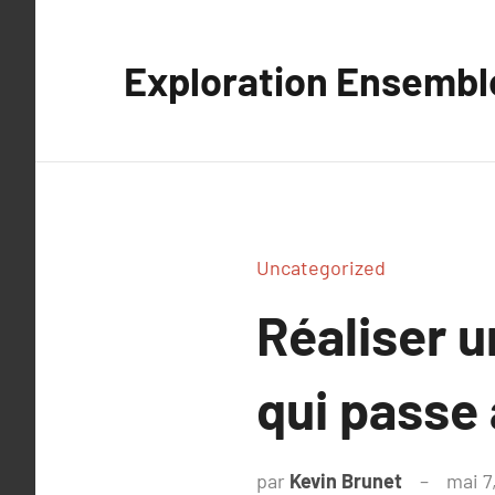
Aller
au
Exploration Ensembl
contenu
Uncategorized
Réaliser u
qui passe 
par
Kevin Brunet
mai 7