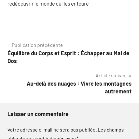
redécouvrir le monde qui les entoure.
Navigation
Publication précédente
Équilibre du Corps et Esprit : Échapper au Mal de
de
Dos
l’article
Article suivant
Au-delà des nuages : Vivre les montagnes
autrement
Laisser un commentaire
Votre adresse e-mail ne sera pas publiée.
Les champs
obligatoires sont indiqués avec
*