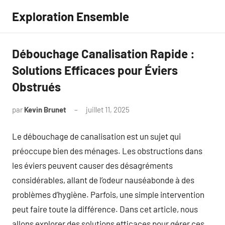
Aller
Exploration Ensemble
au
contenu
Débouchage Canalisation Rapide :
Solutions Efficaces pour Éviers
Obstrués
par
Kevin Brunet
juillet 11, 2025
Aucun
commentaire
Le débouchage de canalisation est un sujet qui
préoccupe bien des ménages. Les obstructions dans
les éviers peuvent causer des désagréments
considérables, allant de l’odeur nauséabonde à des
problèmes d’hygiène. Parfois, une simple intervention
peut faire toute la différence. Dans cet article, nous
allons explorer des solutions efficaces pour gérer ces