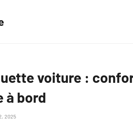
e
ette voiture : confor
e à bord
2, 2025
Aucun
commentaire