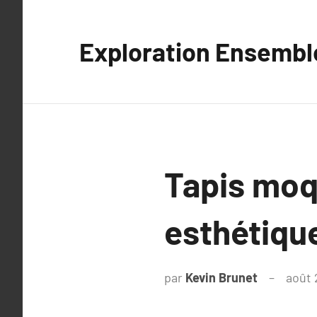
Aller
au
Exploration Ensembl
contenu
Tapis moqu
esthétiqu
par
Kevin Brunet
août 