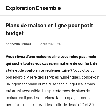
Aller
Exploration Ensemble
au
contenu
Plans de maison en ligne pour petit
budget
par
Kevin Brunet
août 20, 2025
Aucun
commentaire
Vous rêvez d’une maison qui ne vous ruine pas, mais
qui coche toutes vos cases en matière de confort, de
style et de conformité réglementaire ?
Vous êtes au
bon endroit. À l’ère des services numériques, concevoir
un logement malin et maîtriser son budget n’a jamais
été aussi accessible. Les plateformes de plans de
maison en ligne, les services d’accompagnement au
permis de construire, et les outils de dessin 2D et 3D