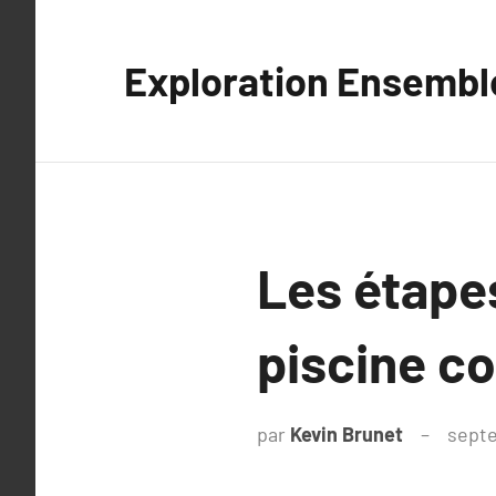
Aller
au
Exploration Ensembl
contenu
Les étapes
piscine c
par
Kevin Brunet
septe