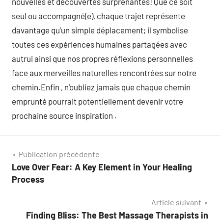
nouvelles et découvertes surprenantes! Que ce soit
seul ou accompagné(e), chaque trajet représente
davantage qu’un simple déplacement; il symbolise
toutes ces expériences humaines partagées avec
autrui ainsi que nos propres réflexions personnelles
face aux merveilles naturelles rencontrées sur notre
chemin.Enfin , n’oubliez jamais que chaque chemin
emprunté pourrait potentiellement devenir votre
prochaine source inspiration .
Navigation
Publication précédente
Love Over Fear: A Key Element in Your Healing
de
Process
l’article
Article suivant
Finding Bliss: The Best Massage Therapists in