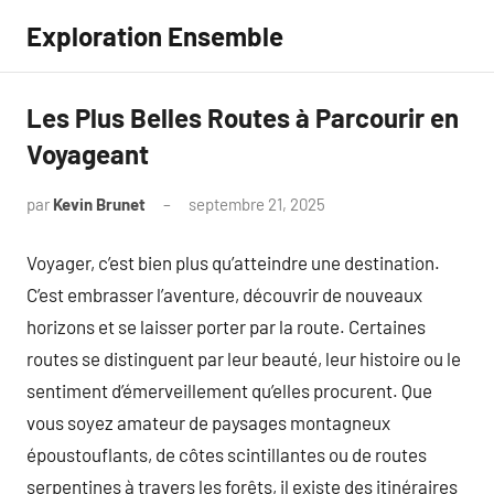
Aller
Exploration Ensemble
au
contenu
Les Plus Belles Routes à Parcourir en
Voyageant
par
Kevin Brunet
septembre 21, 2025
Aucun
commentaire
Voyager, c’est bien plus qu’atteindre une destination.
C’est embrasser l’aventure, découvrir de nouveaux
horizons et se laisser porter par la route. Certaines
routes se distinguent par leur beauté, leur histoire ou le
sentiment d’émerveillement qu’elles procurent. Que
vous soyez amateur de paysages montagneux
époustouflants, de côtes scintillantes ou de routes
serpentines à travers les forêts, il existe des itinéraires