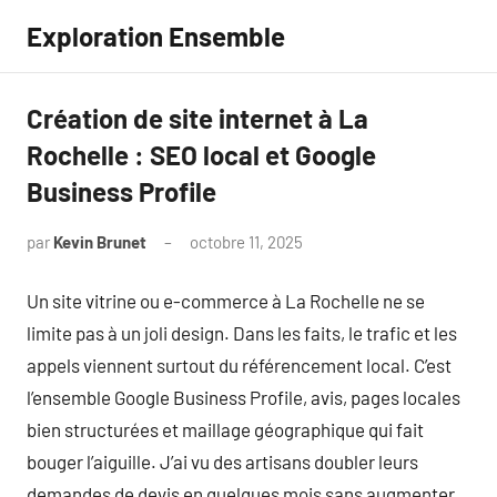
Aller
Exploration Ensemble
au
contenu
Création de site internet à La
Rochelle : SEO local et Google
Business Profile
par
Kevin Brunet
octobre 11, 2025
Aucun
commentaire
Un site vitrine ou e-commerce à La Rochelle ne se
limite pas à un joli design. Dans les faits, le trafic et les
appels viennent surtout du référencement local. C’est
l’ensemble Google Business Profile, avis, pages locales
bien structurées et maillage géographique qui fait
bouger l’aiguille. J’ai vu des artisans doubler leurs
demandes de devis en quelques mois sans augmenter