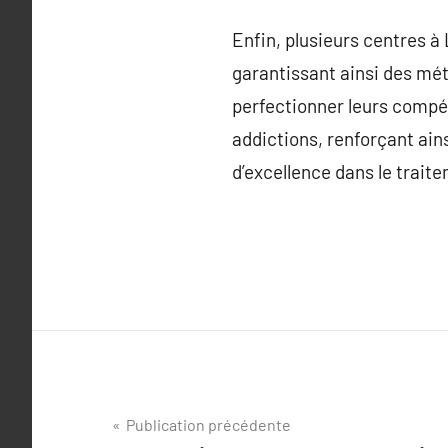
Enfin, plusieurs centres à
garantissant ainsi des mé
perfectionner leurs compét
addictions, renforçant ain
d’excellence dans le trait
Navigation
Publication précédente