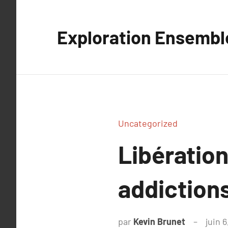
Aller
au
Exploration Ensembl
contenu
Uncategorized
Libération
addiction
par
Kevin Brunet
juin 